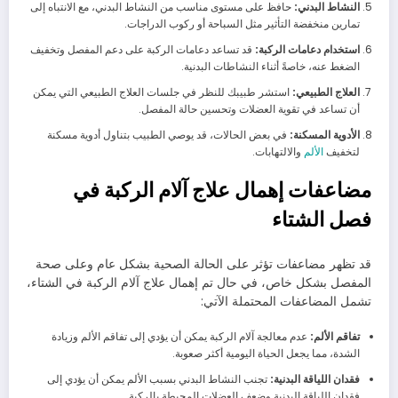
النشاط البدني:
حافظ على مستوى مناسب من النشاط البدني، مع الانتباه إلى
تمارين منخفضة التأثير مثل السباحة أو ركوب الدراجات.
استخدام دعامات الركبة:
قد تساعد دعامات الركبة على دعم المفصل وتخفيف
الضغط عنه، خاصةً أثناء النشاطات البدنية.
العلاج الطبيعي:
استشر طبيبك للنظر في جلسات العلاج الطبيعي التي يمكن
أن تساعد في تقوية العضلات وتحسين حالة المفصل.
الأدوية المسكنة:
في بعض الحالات، قد يوصي الطبيب بتناول أدوية مسكنة
لتخفيف
الألم
والالتهابات.
مضاعفات إهمال علاج آلام الركبة في
فصل الشتاء
قد تظهر مضاعفات تؤثر على الحالة الصحية بشكل عام وعلى صحة
المفصل بشكل خاص، في حال تم إهمال علاج آلام الركبة في الشتاء،
تشمل المضاعفات المحتملة الآتي:
تفاقم الألم:
عدم معالجة آلام الركبة يمكن أن يؤدي إلى تفاقم الألم وزيادة
الشدة، مما يجعل الحياة اليومية أكثر صعوبة.
فقدان اللياقة البدنية:
تجنب النشاط البدني بسبب الألم يمكن أن يؤدي إلى
فقدان اللياقة البدنية وضعف العضلات المحيطة بالركبة.