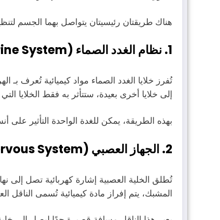
هناك طريقتان رئيسيتان يتواصل بهما الجسم لتنظي
1. نظام الغدد الصماء (Endocrine System)
تُفرز خلايا الغدد الصماء مواد كيميائية تُعرف بـ
إلى خلايا أخرى بعيدة، ستتأثر به فقط الخلايا الت
بهذه الطريقة، يمكن للغدة الواحدة التأثير على 
2. الجهاز العصبي (Nervous System):
المشبك، يتم إفراز مادة كيميائية تُسمى الناقل العصبي (ransmitter
يعبر هذا الناقل مسافة قصيرة جدًا ليصل إلى خلي