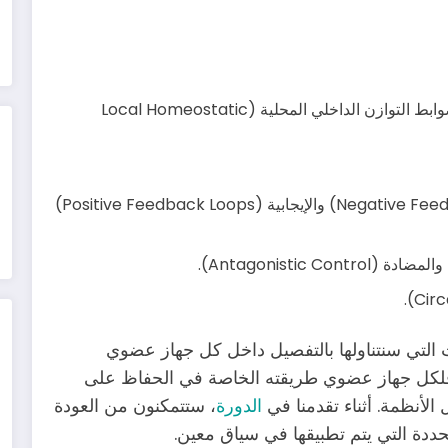
مقارنة الضوابط الانعكاسية (Reflex Controls) وضوابط التوازن الداخلي المحلية (Local Homeostatic
شرح حلقات التغذية الراجعة السلبية (Negative Feedback Loops) والإيجابية (Positive Feedback Loops)
 التي سنتناولها بالتفصيل داخل كل جهاز عضوي
ي الدورة. فلكل جهاز عضوي طريقته الخاصة في الحفاظ على
الأنظمة. أثناء تقدمنا في
الدورة
، ستتمكنون من العودة
حددة التي يتم تطبيقها في سياق معين.