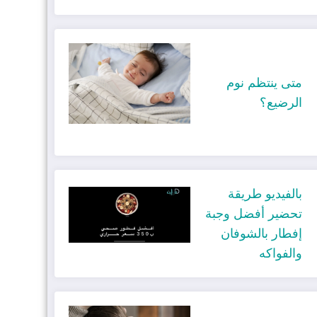
متى ينتظم نوم
الرضيع؟
بالفيديو طريقة
تحضير أفضل وجبة
إفطار بالشوفان
والفواكه