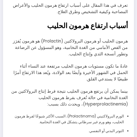
تعرف في هذا المقال على أسباب ارتفاع هرمون الحليب والأعراض
المصاحبة وكيفية التشخيص وطرق العلاج.
أسباب ارتفاع هرمون الحليب
هرمون الحليب أو هرمون البرولاكتين (Prolactin) هو هرمون يُفرَز
من الفص الأمامي من الغدة النخامية، وهو المسؤول عن الرضاعة
وتطور أنسجة الثدي وإنتاج الحليب.
عادةً ما تكون مستويات هرمون الحليب مرتفعة عند النساء أثناء
الحمل في الشهور الأخيرة وأيضًا بعد الولادة، ويُعد هذا الارتفاع أمرًا
طبيعيًا لا يستدعي القلق.
بينما يمكن أن يرتفع هرمون الحليب نتيجة فرط إنتاج البرولاكتين من
الغدة النخامية في حالة تُعرف بفرط هرمون الحليب
(Hyperprolactinemia)، ويحدث ذلك بسبب:
الورم البرولاكتيني (Prolactinoma)، السبب الأكثر شيوعًا لفرط هرمون
الحليب، وهو ورم غير سرطاني يتشكل في الغدة النخامية.
التوتر البدني أو النفسي.