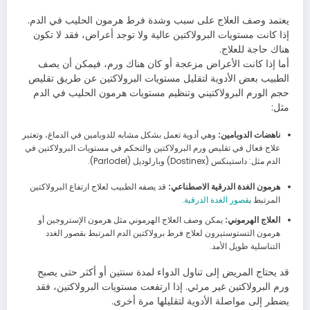
يعتمد وصف العلاج على سبب وشدة فرط هرمون الحليب في الدم.
إذا كانت مستويات البرولاكتين عالية ولا توجد أعراض، فقد لا تكون
هناك حاجة للعلاج.
أما إذا كانت الأعراض مزعجة أو كان هناك ورم، فيمكن أن يصف
الطبيب بعض الأدوية لتقليل مستويات البرولاكتين عن طريق تقليص
حجم الورم البرولاكتيني وتنظيم مستويات هرمون الحليب في الدم
مثل:
ناهضات الدوبامين:
وهي أدوية تعمل بشكل مشابه للدوبامين في الدماغ، وتعتبر
علاج فعال في تقليص ورم البرولاكتين والتحكم في مستويات البرولاكتين في
الدم مثل: داستينكس (Dostinex) وبارلوديل (Parlodel).
هرمون الغدة الدرقية الاصطناعي:
قد يصفه الطبيب لعلاج ارتفاع البرولاكتين
المرتبط ب
قصور الغدة الدرقية
.
العلاج الهرموني:
يمكن وصف العلاج الهرموني مثل هرمون الإستروجين أو
هرمون التستوستيرون لعلاج فرط برولاكتين الدم المرتبط بقصور الغدد
التناسلية طويل الأمد.
قد يحتاج المريض إلى تناول الدواء لمدة سنتين أو أكثر حتى يصبح
ورم البرولاكتين غير مرئي. إذا ارتفعت مستويات البرولاكتين، فقد
يضطر إلى مواصلة الأدوية لتقليلها مرة أخرى.