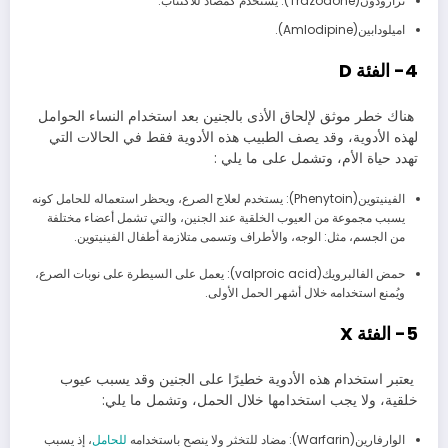
ترازودون(Trazodone): يستخدم كمضاد للاكتئاب.
اميلودابين(Amlodipine).
4- الفئة D
هناك خطر موثق لإلحاق الأذى بالجنين بعد استخدام النساء الحوامل
لهذه الأدوية، وقد يصف الطبيب هذه الأدوية فقط في الحالات التي
تهدد حياة الأم، وتشمل على ما يلي :
الفينيتوين(Phenytoin): يستخدم لعلاج الصرع، ويحظر استعماله للحامل كونه
يسبب مجموعة من العيوب الخلقية عند الجنين، والتي تشمل أعضاء مختلفة
من الجسم، مثل: الوجه، والأطراف وتسمى متلازمة أطفال الفينيتوين.
حمض الفالبرويك(valproic acid): يعمل على السيطرة على نوبات الصرع،
ويُمنع استخدامه خلال أشهر الحمل الأولى.
5- الفئة X
يعتبر استخدام هذه الأدوية خطيرًا على الجنين وقد يسبب عيوب
خلقية، ولا يجب استخدامها خلال الحمل، وتشمل ما يلي:
الوارفارين(Warfarin): مضاد للتخثر ولا ينصح باستخدامه
للحامل
، إذ يسبب