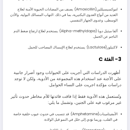
اموكسيسيللين(Amoxicillin): يصنف من المضادات الحيوية الآمنة لعلاج
العديد من أنواع العدوى البكتيرية، بما في ذلك: التهاب المسالك البولية، والأذن
الوسطى، وعدوى الجهاز التنفسي.
ألفا ميثيل دوبا (Alpha-methyldopa): يستخدم لعلاج ارتفاع ضغط الدم
الناجم عن الحمل.
لاكتيلوز(Lactulose): يستخدم لعلاج الإمساك المصاحب للحمل.
3- الفئة C
أظهرت الدراسات التي أجريت على الحيوانات وجود أضرار جانبية
على الأجنة عند استخدام هذه المجموعة من الأدوية، ولكن لا توجد
دراسات مؤكدة اجريت على النساء الحوامل.
وتُستعمل هذه الأدوية فقط إذا فاقت فائدتها للأم مخاطر حدوث تأثير
غير مرغوب فيه على الجنين، وتشمل ما يلي:
الأمفيتامينات(Amphetamine): قد تتسبب في حدوث عيوب خلقية خاصة
في القلب، وربما تؤدي إلى خلل في النمو قبل الولادة.