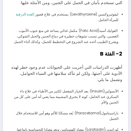
التي تستخدم بأمان في الحمل على الجنين، ومن الأمثلة عليها:
ليفوثيروكسين (Levothyroxine): يستخدم في علاج قصور
الغدة الدرقية
للمرأة الحامل.
الفوليك أسيد(Folic Acid): مكمل غذائي يساعد في منع عيوب الأنبوب
العصبي، والتي تسبب تشوهات خطيرة في دماغ الجنين والحبل الشوكي،
ويقترح الطبيب أخذه عند الشروع في التخطيط للحمل، وكذلك أثناء الحمل.
2- الفئة B
أظهرت الدراسات التي أجريت على الحيوانات عدم وجود خطر لهذه
الأدوية على أجنتها، ولكن لم تتأكد سلامتها في النساء الحوامل،
وتشمل ما يلي:
الأنسولين(Insulin): يعد الخيار المفضل لكثير من الأطباء في علاج داء
السكري عند الحامل، كونه لا يخترق المشيمة مما يعني أنه آمن على كل من
الجنين والأم.
باراسيتامول(Paracetamol): يُعد مسكنًا للألم وهو آمن للاستخدام خلال
الحمل.
لوراتيدين(Loratadin): مضاد للهستامين ويعد مضادا للحساسية بانواعها.