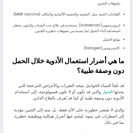
تشوهات للجنين.
اللقاحات الحية، مثل: الحصبة والحصبة الألمانية والنكاف (MMR vaccine).
ايزوتريتينوين(Isotretinoin): يستخدم في علاج حب الشباب والبثور، يحظر
استخدامه أثناء الحمل لما يسببه من تشوهات خطيرة للجنين.
موانع الحمل.
الاستروجين(Estrogen).
ما هي أضرار استعمال الأدوية خلال الحمل
دون وصفة طبية؟
قد تلجأ النساء الحوامل نتيجة التغيرات والأعراض المزعجة التي
يحدثها
الحمل
والتي قد تكون أو لا تكون فسيولوجية، إلى استخدام
الأدوية دون وصفة طبية أو كما قد يُعرف بالعلاج الذاتي.
والذي لا تقتصر خطورته على الأم فقط، بل تمتد إلى الجنين مؤدية
إلى اضطراب في نموه، لينجم عنها أضرار هيكلية ووظيفية خطيرة،
بما في ذلك: