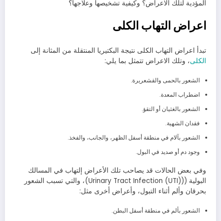
المؤدية لتلك الاعراض؟ وكيفية تشخيصها وعلاجها؟
اعراض التهاب الكلى
تبدأ اعراض التهاب الكلى نتيجة البكتيريا المنتقلة من المثانة إلى
الكلى
، وتلك الاعراض تتمثل بما يلي:
الشعور بالحمى والقشعريرة.
اضطراب المعدة.
الشعور بالغثيان أو التقؤ.
فقدان الشهية.
الشعور بآلام في منطقة أسفل الظهر، والجانب، والفخذ.
وجود دم أو صديد في البول.
وفي بعض الحالات قد يصاحب تلك الأعراض إلتهاب في المسالك
البولية ((Urinary Tract Infection (UTI))، والتي تسبب الشعور
بحرقان وألم أثناء التبول، وأعراض أخرى مثل:
الشعور بألم في منطقة أسفل البطن.