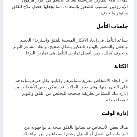
كما أن آداء التمارين الرياضية تساعد الجسم في إفراز هرمون
الإندروفين المسبب للشعور بالسعادة، مما يجعلها افضل علاج للقلق
والتوتر والخوف.
جلسات التأمل
يساعد التأمل في إبعاد الأفكار المسببة للقلق واسترخاء الجسد
والعقل والشعور بالهدوء للتفكير بشكل صحيح، وإبعاد مشاعر التوتر
والخوف كذلك، ومن أفضل تمارين التأمل هي تمارين اليوغا.
الكتابة
فإن اتجاه الأشخاص بتفريغ مشاعرهم وكتابتها بكل حرية يساعدهم
على التحرر منها، وفي بعض الحالات قد يتمكن بعض الأشخاص من
إدارة تلك المشاعر بطريقة صحيحة للتخلص من القلق والتوتر
المصاحب له.
إدارة الوقت
هناك بعض الأشخاص قد يصابوا بالقلق نتيجة ما يواجهونه من
التزامات في العمل أو المنزل وعدم استطاعتهم من إنهاء تلك