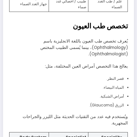
علم / طب الغدد
طبيب / أخصائي غدد
جهاز الغدد الصماء
الصماء
صماء
تخصص طب العيون
يُعرف تخصص طب العيون باللغة الانجليزية باسم
(Ophthalmology)، بينما يُسمى الطبيب المختص
(Ophthalmologist).
يعالج هذا التخصص أمراض العين المختلفة، مثل:
قصر النظر.
المياه البيضاء.
أمراض الشبكية.
الزرق (Glaucoma).
ويُستخدم فيه عدد من التقنيات الحديثة مثل الليزر والجراحات
المجهرية.