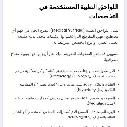
اللواحق الطبية المستخدمة في
التخصصات
تمثل اللواحق الطبية (Medical Suffixes) مفتاح الحل في فهم أي
مصطلح، فهي المقاطع التي تُختم بها الكلمات لتحدد بدقة طبيعة
العمل الطبي أو نوع التخصص المرتبط به.
لتسهيل فك هذه الشفرات اللغوية، إليك أهم أربع لواحق بنيوية تحتاج
لمعرفتها:
الدراسة والبحث-logy: لاحقة أساسية تعني “علم” أو “دراسة”، وتدخل في
تسمية العلوم (مثل: Biologyأو Cardiology).
الطبابة والعلاج -iatry: تشير مباشرة إلى “العلاج الطبي” أو الممارسة
العلاجية (مثل:Psychiatry).
المعرفة والتطبيق -ics: تعبّر عن مجال معرفي أو ممارسة علمية تطبيقية
(مثل: Pediatrics).
الهوية المهنية -ist: المقطع الذي يُشير إلى “الشخص المتخصص” أو الخبير
القائم بالعمل (مثل: Neurologist).