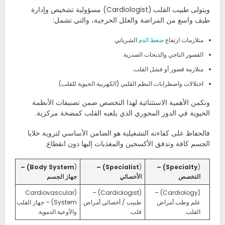
ويتولى طبيب القلب (Cardiologist) مسؤولية تشخيص وإدارة
طيف واسع من المراضة والعلل الحرجية، والتي تشمل:
متلازمات ارتفاع
ضغط الدم
الشرياني.
القصور التاجي والذبحات الصدرية.
متلازمة قصور أو فشل القلب.
اختلالات واضطرابات النظم القلبي (الكهربية الحيوية للقلب).
وتكمن الأهمية الاستثنائية لهذا التخصص ضمن تصنيفات الأنظمة
الحيوية في الدور المحوري الذي يلعبه القلب كمضخة مركزية.
فالحفاظ على كفاءته التشغيلية هو الضامن الأساسي لتروية خلايا
الجسم كافة وتدفق الأكسجين والمغذيات إليها دون انقطاع.
Body System) –
(
Specialist) –
(
Specialty) –
(
التخصص
الأخصائي
جهاز الجسم
(Cardiovascular
(Cardiologist) –
(Cardiology) –
علم وطب أمراض
طبيب / أخصائي أمراض
System) – جهاز القلب
القلب.
قلب.
والأوعية الدموية.