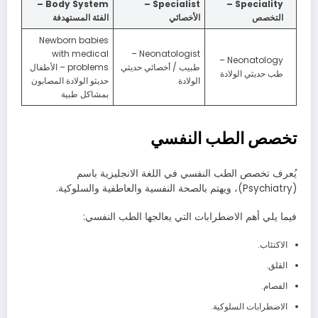
Body System –
Specialist –
Speciality –
التخصص
الأخصائي
الفئة المستهدفة
Newborn babies
with medical
Neonatologist –
Neonatology –
طبيب / أخصائي حديثي
problems – الأطفال
طب حديثي الولادة
الولادة
حديثو الولادة المصابون
بمشاكل طبية
تخصص الطب النفسي
يُعرف تخصص الطب النفسي في اللغة الانجليزية باسم
(Psychiatry)، ويهتم بالصحة النفسية والعاطفية والسلوكية.
فيما يلي أهم الاضطرابات التي يعالجها الطب النفسي:
الاكتئاب.
القلق.
الفصام.
الاضطرابات السلوكية.