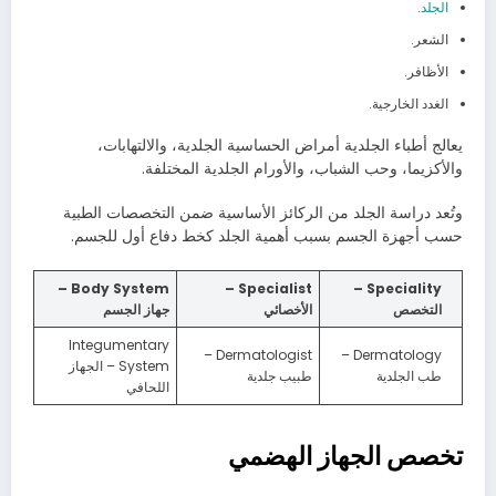
الجلد
.
الشعر.
الأظافر.
الغدد الخارجية.
يعالج أطباء الجلدية أمراض الحساسية الجلدية، والالتهابات،
والأكزيما، وحب الشباب، والأورام الجلدية المختلفة.
وتُعد دراسة الجلد من الركائز الأساسية ضمن التخصصات الطبية
حسب أجهزة الجسم بسبب أهمية الجلد كخط دفاع أول للجسم.
Body System –
Specialist –
Speciality –
التخصص
الأخصائي
جهاز الجسم
Integumentary
Dermatologist –
Dermatology –
System – الجهاز
طب الجلدية
طبيب جلدية
اللحافي
تخصص الجهاز الهضمي