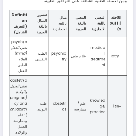
ومن الأمثلة الطبية الشائعة على اللواحق الطبية:
تفسير
Definiti
اللاحقة
المعنى
المعنى
مثال
المثال
on
(
Suffi
باللغة
باللغة
باللغة
باللغة
(التعريف
x)
الانجليزية
العربي
ة
الانجليزية
العربي
ة
الشامل)
psych/o
medica
تعني
العقل
l
psychia
الطب
(
mind)
؛
-iatry
علاج طبي
treatme
try
النفسي
العلاج
nt
الطبي
للعقل.
obstetr/o
تعني
الحمل
والولادة
pregnan
(
knowled
علم /
obstetri
طب
cy and
ge;
-ics
ممارسة
cs
التوليد
childbirth
practice
)
؛ علم
وممارسة
الحمل
والولادة.