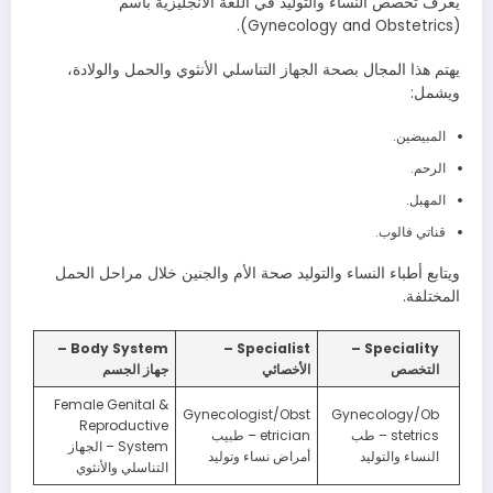
يُعرف تخصص النساء والتوليد في اللغة الانجليزية باسم
(Gynecology and Obstetrics).
يهتم هذا المجال بصحة الجهاز التناسلي الأنثوي والحمل والولادة،
ويشمل:
المبيضين.
الرحم.
المهبل.
قناتي فالوب.
ويتابع أطباء النساء والتوليد صحة الأم والجنين خلال مراحل الحمل
المختلفة.
Body System –
Specialist –
Speciality –
التخصص
الأخصائي
جهاز الجسم
Female Genital &
Gynecologist/Obst
Gynecology/Ob
Reproductive
stetrics – طب
etrician – طبيب
System – الجهاز
النساء والتوليد
أمراض نساء وتوليد
التناسلي والأنثوي