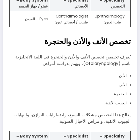
Body System –
Specialist –
Speciality –
التخصص
الأخصائي
عضو / جهاز الجسم
Ophthalmologist –
Ophthalmology
Eyes – العيون
– طب العيون
طبيب / أخصائي عيون
تخصص الأنف والأذن والحنجرة
يُعرف تخصص تخصص الأنف والأذن والحنجرة في اللغة الانجليزية
باسم (Otolaryngology)، ويهتم بدراسة أمراض:
الأذن.
الأنف.
الحنجرة.
الجيوب الأنفية.
يعالج هذا التخصص مشكلات السمع، واضطرابات التوازن، والتهابات
الجيوب الأنفية، وأمراض الأحبال الصوتية.
Body System –
Specialist –
Speciality –