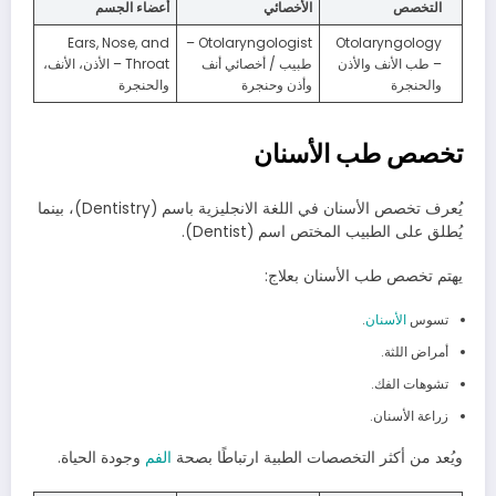
التخصص
الأخصائي
أعضاء الجسم
Ears, Nose, and
Otolaryngologist –
Otolaryngology
– طب الأنف والأذن
طبيب / أخصائي أنف
Throat – الأذن، الأنف،
والحنجرة
وأذن وحنجرة
والحنجرة
تخصص طب الأسنان
يُعرف تخصص الأسنان في اللغة الانجليزية باسم (Dentistry)، بينما
يُطلق على الطبيب المختص اسم (Dentist).
يهتم تخصص طب الأسنان بعلاج:
تسوس
الأسنان
.
أمراض اللثة.
تشوهات الفك.
زراعة الأسنان.
ويُعد من أكثر التخصصات الطبية ارتباطًا بصحة
الفم
وجودة الحياة.