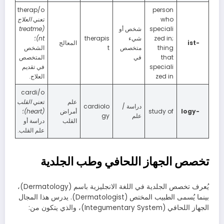
therap/o
person
who
تعني
العلاج
speciali
شخص أو
(
treatme
zed in;
شيء
therapis
nt)
؛
-ist
المعالج
thing
متخصص
t
الشخص
that
في
المتخصص
speciali
في تقديم
zed in
العلاج.
cardi/o
علم
تعني
القلب
دراسة /
cardiolo
-logy
study of
أمراض
(
heart)
؛
علم
gy
القلب
دراسة أو
علم القلب.
تخصص الجهاز اللحافي وطب الجلدية
يُعرف تخصص الجلدية في اللغة الانجليزية باسم (Dermatology)،
بينما يُسمى الطبيب المختص (Dermatologist). يدرس هذا المجال
الجهاز اللحافي (Integumentary System)، والذي يتكون من: