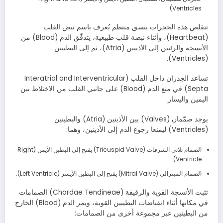
Ventricles).
تتقلص هذه الحجرات بنسق منتظم يُعرف باسم نبض القلب
(Heartbeat)، وأثناء نبضة قلب طبيعية، يتدفّق الدم (Blood) من
الأنسجة والرئتين إلى الأذينين (Atria)، ثم إلى البطينين
(Ventricles).
تساعد الجدران داخل القلب (Interatrial and Interventricular
Septa) في منع الدم (Blood) على جانبي القلب من الاختلاط بين
اليمين واليسار.
يوجد صمّمان (Valves) بين الأذينين (Atria) والبطينين
(Ventricles) ليمنعا رجوع الدم إلى الأذينين، وهما:
الصمام ثلاثي الشرفات (Tricuspid Valve) يفتح إلى البطين الأيمن (Right
Ventricle).
الصمام الميترالي (Mitral Valve) يفتح إلى البطين الأيسر (Left Ventricle).
تثبت الأنسجة القوية والرقيقة (Chordae Tendineae) الصمامات
في مكانها أثناء انقباضات البطينين القوية، ويمر الدم (Blood) الخارج
من البطينين عبر مجموعة أخرى من الصمامات: