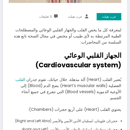
عرب هيلث
عرب هيلث
0 تعليقات
لمعرفة كل ما يخص القلب
والجهاز القلبي الوعائي والمصطلحات
الطبية المرتبطة به لأي طبيب أو مختص في مجال الصحة تابع هذه
السلسة من المحاضرات:
الجهاز القلبي الوعائي
(Cardiovascular system)
يُعتبر القلب (Heart) آلة مذهلة. خلال حياتك، تقوم جدران
القلب
العضلية (Heart’s muscular walls) بضخ الدم (Blood) إلى
الأوعية الدموية (Blood vessels) التي تتفرع في جميع أنحاء
الجسم.
يحتوي القلب (Heart) على أربع حجرات (Chambers):
حجرتان علويتان، تُسمّيان الأذين الأيمن والأيسر (Right and Left Atria).
حجرتان سفليتان، تُسمّيان البطين الأيمن والأيسر (Right and Left