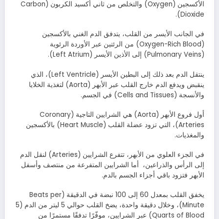
الأكسجين (Oxygen) والتخلص من ثاني أكسيد الكربون (Carbon
Dioxide).
في الجانب الأيسر من القلب، يتدفق الدم الغني بالأكسجين
(Oxygen-Rich Blood) من الرئتين عبر الأوردة الرئوية
(Pulmonary Veins) إلى الأذين الأيسر (Left Atrium).
ينتقل الدم بعد ذلك إلى البطين الأيسر (Left Ventricle)، الذي
ينقبض ويدفع الدم خارج القلب عبر الأبهر (Aorta) لتغذية الخلايا
والأنسجة (Cells and Tissues) في الجسم.
أول فروع الأبهر (Aorta) هي الشرايين التاجية (Coronary
Arteries)، التي تزود عضلة القلب (Heart Muscle) بالأكسجين
والمغذيات.
في الجزء العلوي من الأبهر، تتفرع الشرايين (Arteries) لنقل الدم
إلى الرأس والذراعين، أما الشرايين المتفرعة من منتصف وأسفل
الأبهر فتزود باقي أجزاء الجسم بالدم.
يخفق القلب بمعدل 60 إلى 100 نبضة في الدقيقة (Beats per
Minute)، وخلال دقيقة واحدة، يضخ القلب حوالي 5 ليتر من الدم (5
Quarts of Blood) عبر الشرايين، موفّرًا تدفقًا مستمرًا من