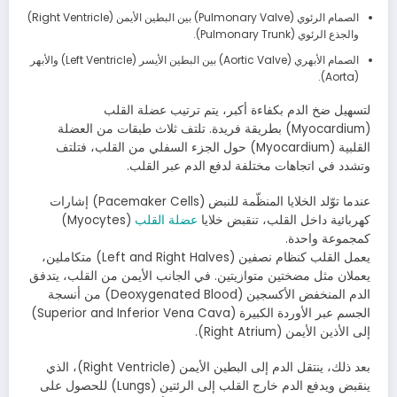
الصمام الرئوي (Pulmonary Valve) بين البطين الأيمن (Right Ventricle)
والجذع الرئوي (Pulmonary Trunk).
الصمام الأبهري (Aortic Valve) بين البطين الأيسر (Left Ventricle) والأبهر
(Aorta).
لتسهيل ضخ الدم بكفاءة أكبر، يتم ترتيب عضلة القلب
(Myocardium) بطريقة فريدة. تلتف ثلاث طبقات من العضلة
القلبية (Myocardium) حول الجزء السفلي من القلب، فتلتف
وتشدد في اتجاهات مختلفة لدفع الدم عبر القلب.
عندما توّلد الخلايا المنظّمة للنبض (Pacemaker Cells) إشارات
كهربائية داخل القلب، تنقبض خلايا
عضلة القلب
(Myocytes)
كمجموعة واحدة.
يعمل القلب كنظام نصفين (Left and Right Halves) متكاملين،
يعملان مثل مضختين متوازيتين. في الجانب الأيمن من القلب، يتدفق
الدم المنخفض الأكسجين (Deoxygenated Blood) من أنسجة
الجسم عبر الأوردة الكبيرة (Superior and Inferior Vena Cava)
إلى الأذين الأيمن (Right Atrium).
بعد ذلك، ينتقل الدم إلى البطين الأيمن (Right Ventricle)، الذي
ينقبض ويدفع الدم خارج القلب إلى الرئتين (Lungs) للحصول على