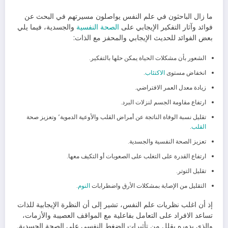
ما زال الباحثون في علم النفس يواصلون مسيرتهم في البحث عن
فوائد وآثار التفكير الإيجابي على
الصحة النفسية
والجسدية، فيما يلي
بعض الفوائد للحديث الإيجابي والمحفز مع الذات:
الشعور بأن مشكلات الحياة يمكن حلها بالتفكير.
انخفاض مستوى
الاكتئاب
.
زيادة معدل العمر الافتراضي.
ارتفاع مقاومة الجسم لنزلات البرد.
تقليل نسبة الوفاة الناتجة عن أمراض القلب والأوعية الدموية٬ وتعزيز صحة
القلب
.
تعزيز الصحة النفسية والجسدية.
ارتفاع القدرة على التغلب على الصعوبات أو التكيف معها.
تقليل التوتر.
التقليل من الإصابة بمشكلات الأرق واضطرابات
النوم
.
إذ أن اغلب نظريات علم النفس، تشير إلى أن النظرة الإيجابية للذات
تساعد الافراد على التعامل بفاعلية مع المواقف العصيبة والأزمات،
والذي بدوره يقلل من تأثيرات الضغط النفسي على الصحة الجسدية.