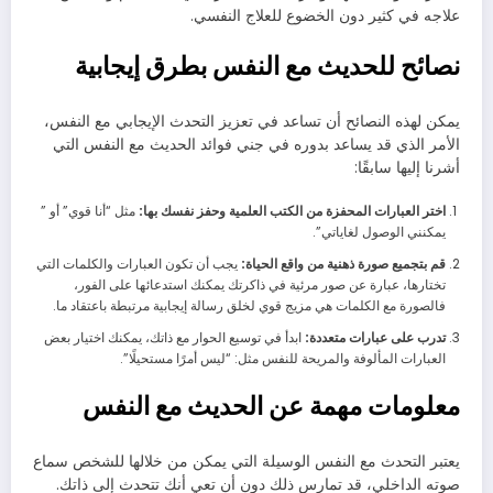
علاجه في كثير دون الخضوع للعلاج النفسي.
نصائح للحديث مع النفس بطرق إيجابية
يمكن لهذه النصائح أن تساعد في تعزيز التحدث الإيجابي مع النفس،
الأمر الذي قد يساعد بدوره في جني فوائد الحديث مع النفس التي
أشرنا إليها سابقًا:
اختر العبارات المحفزة من الكتب العلمية وحفز نفسك بها:
مثل “أنا قوي” أو ”
يمكنني الوصول لغاياتي”.
قم بتجميع صورة ذهنية من واقع الحياة:
يجب أن تكون العبارات والكلمات التي
تختارها، عبارة عن صور مرئية في ذاكرتك يمكنك استدعائها على الفور،
فالصورة مع الكلمات هي مزيج قوي لخلق رسالة إيجابية مرتبطة باعتقاد ما.
تدرب على عبارات متعددة:
ابدأ في توسيع الحوار مع ذاتك، يمكنك اختيار بعض
العبارات المألوفة والمريحة للنفس مثل: “ليس أمرًا مستحيلًا”.
معلومات مهمة عن الحديث مع النفس
يعتبر التحدث مع النفس الوسيلة التي يمكن من خلالها للشخص سماع
صوته الداخلي، قد تمارس ذلك دون أن تعي أنك تتحدث إلى ذاتك.