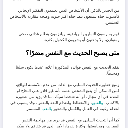
من الجدير بالذكر، أن الأشخاص الذين يعتمدون التفكير الإيجابي
كأسلوب حياة يتمتعون بنط حياة اكثر حيوية وصحة مقارنة بالأشخاص
السلبيين.
فهم يمارسون التمارين الرياضية، ويلتزمون بنظام غذائي صحي
ومتوازن، ولا يدخنون أو يشربون الكحول بكثرة.
متى يصبح الحديث مع النفس مضرًا؟
يفقد الحديث مع النفس فوائده المذكورة أعلاه، عندما يكون سلبيًا
ومحبطًا.
وتنبع خطورة الحديث السلبي مع الذات من عدم ملامسته للواقع،
فمن الممكن أن يقنع الشخص نفسه بأنه غير قادر على النجاح او
التقدم في أي مجال، أو أنه شخصا سيئًا، مما قد يزيد من شعوره
بالاكتئاب،
والقلق
، والانحطاط وانعدام الثقة بالنفس، وقد يتسبب في
انعدام رغبته في العمل والكسل والشعور
بالتعب
المستمر.
كما أن التحدث السلبي مع النفس قد يزيد من مهاجمة النفس
المفرط، ومحاسبتها، وكثرة نقدها، الأمر الذي قد يتفاقم ولا يمكن