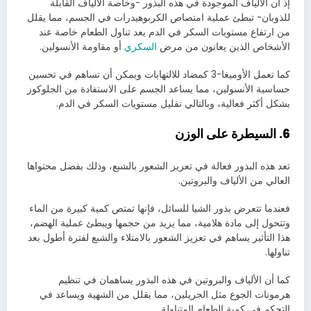
إذ أن الألياف الموجودة في هذه البذور -وخاصة الألياف القابلة
للذوبان- تبطئ عملية امتصاص الكربوهيدرات في الجسم، مما يقلل
من ارتفاع مستويات السكر في الدم بعد تناول الطعام خاصة عند
الأشخاص الذين يعانون من مرض
السكري
أو مقاومة الأنسولين.
كما تعمل الأوميغا-3 كمضاد للالتهابات ويمكن أن تساهم في تحسين
حساسية الأنسولين، مما يساعد الجسم على الاستفادة من الجلوكوز
بشكل أكثر فعالية، وبالتالي تقليل مستويات السكر في الدم.
6. السيطرة على الوزن
تعد هذه البذور فعالة في تعزيز الشعور بالشبع، وذلك بفضل محتواها
العالي من الألياف والبروتين.
فعندما تتعرض بذور الشيا للسائل، فإنها تمتص كمية كبيرة من الماء
وتتحول إلى مادة هلامية، مما يزيد من حجمها ويبطئ عملية الهضم،
هذا التأثير يساهم في تعزيز الشعور بالامتلاء والشبع لفترة أطول بعد
تناولها.
كما أن الألياف والبروتين في هذه البذور يساهمان في تنظيم
هرمونات الجوع مثل الجريلين، مما يقلل من الشهية ويساعد في
التحكم في كمية الطعام المتناولة.