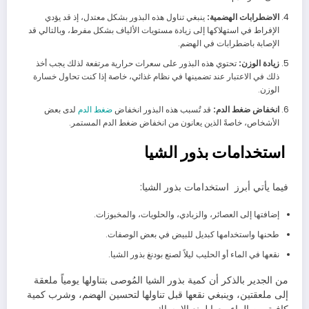
الاضطرابات الهضمية:
ينبغي تناول هذه البذور بشكل معتدل، إذ قد يؤدي
الإفراط في استهلاكها إلى زيادة مستويات الألياف بشكل مفرط، وبالتالي قد
الإصابة باضطرابات في الهضم.
زيادة الوزن:
تحتوي هذه البذور على سعرات حرارية مرتفعة لذلك يجب أخذ
ذلك في الاعتبار عند تضمينها في نظام غذائي، خاصة إذا كنت تحاول خسارة
الوزن.
انخفاض ضغط الدم:
قد تُسبب هذه البذور انخفاض
ضغط الدم
لدى بعض
الأشخاص، خاصةً الذين يعانون من انخفاض ضغط الدم المستمر.
استخدامات بذور الشيا
فيما يأتي أبرز استخدامات بذور الشيا:
إضافتها إلى العصائر، والزبادي، والحلويات، والمخبوزات.
طحنها واستخدامها كبديل للبيض في بعض الوصفات.
نقعها في الماء أو الحليب ليلاً لصنع بودنغ بذور الشيا.
من الجدير بالذكر أن كمية بذور الشيا المُوصى بتناولها يومياً ملعقة
إلى ملعقتين، وينبغي نقعها قبل تناولها لتحسين الهضم، وشرب كمية