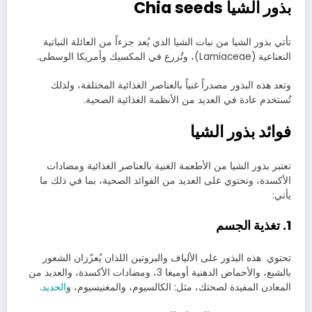
بذور الشيا Chia seeds
تأتي بذور الشيا من نبات الشيا الذي يُعد جزءاً من العائلة النباتية
النعناعية (Lamiaceae)، وتُزرع في المكسيك وأمريكا الوسطى.
وتعد هذه البذور مصدراً غنياً بالعناصر الغذائية المختلفة، ولذلك
تُستخدم عادة في العديد من الأنظمة الغذائية الصحية.
فوائد بذور الشيا
تعتبر بذور الشيا من الأطعمة الغنية بالعناصر الغذائية ومضادات
الأكسدة، وتحتوي على العديد من الفوائد الصحية، بما في ذلك ما
يأتي:
1. تغذية الجسم
تحتوي هذه البذور على الألياف والبروتين اللذان يُعزّزان الشعور
بالشبع، والأحماض الدهنية أوميغا 3، ومضادات الأكسدة، والعديد من
المعادن المفيدة لصحتك، مثل: الكالسيوم، والمغنيسيوم، و
الحديد
.