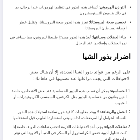
التوازن الهرموني:
تُساعد هذه البذور في تنظيم الهرمونات عند الرجال، بما
في ذلك هرمون التستوستيرون.
تحسين صحة البروستاتا:
تعزز هذه البذور صحة البروستاتا، وتقليل خطر
الإصابة بسرطان البروستاتا.
بناء العضلات وصيانتها:
تُعدّ هذه البذور مصدرًا طبيعيًا للبروتين، مما يساعد في
نمو العضلات وإصلاحها عند الرجال.
اضرار بذور الشيا
على الرغم من فوائد بذور الشيا العديدة، إلا أن هناك بعض
الاحتياطات التي يجب مراعاتها عند تضمينها في طعامك:
الحساسية:
يمكن أن تسبب هذه البذور الحساسية عند بعض الأشخاص، خاصة
الذين يعانون من حساسية للبذور مثل الكرفس، السمسم، الكربوهيدرات، أو
الحبوب.
الحمل والرضاعة:
لا يوجد معلومات كافية حول سلامة استهلاك هذه البذور
للنساء الحوامل أو المرضعات، لذلك ينبغي استشارة الطبيب قبل استخدامها.
تفاعلات الدواء:
يجب أخذ الاحتياطات اللازمة لتجنب تفاعلات الدواء، خاصة إذا
كنت تتناول أدوية خفض الكولسترول أو السكر في الدم، أو الأدوية التي تؤثر
على تخثر الدم.