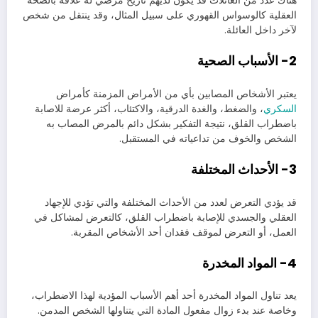
هناك عدد من العائلات قد يكون لديهم تاريخ مرضي له علاقة بالصحة
العقلية كالوسواس القهوري على سبيل المثال، وقد ينتقل من شخص
لآخر داخل العائلة.
2- الأسباب الصحية
يعتبر الأشخاص المصابين بأي من الأمراض المزمنة كأمراض
السكري
، والضغط، والغدة الدرقية، والاكتئاب، أكثر عرضة للاصابة
باضطراب القلق، نتيجة التفكير بشكل دائم بالمرض المصاب به
الشخص والخوف من تداعياته في المستقبل.
3- الأحداث المختلفة
قد يؤدي التعرض لعدد من الأحداث المختلفة والتي تؤدي للإجهاد
العقلي والجسدي للإصابة باضطراب القلق، كالتعرض لمشاكل في
العمل، أو التعرض لموقف فقدان أحد الأشخاص المقربة.
4- المواد المخدرة
يعد تناول المواد المخدرة أحد أهم الأسباب المؤدية لهذا الاضطراب،
وخاصة عند بدء زوال مفعول المادة التي يتناولها الشخص المدمن.