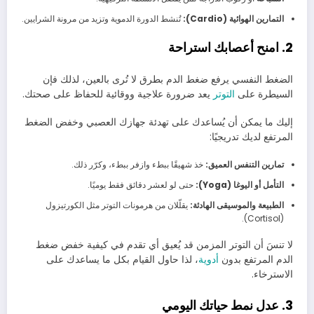
التمارين الهوائية (Cardio):
تُنشط الدورة الدموية وتزيد من مرونة الشرايين.
2. امنح أعصابك استراحة
الضغط النفسي يرفع ضغط الدم بطرق لا تُرى بالعين، لذلك فإن
السيطرة على
التوتر
يعد ضرورة علاجية ووقائية للحفاظ على صحتك.
إليك ما يمكن أن يُساعدك على تهدئة جهازك العصبي وخفض الضغط
المرتفع لديك تدريجيًا:
تمارين التنفس العميق:
خذ شهيقًا ببطء وازفر ببطء، وكرّر ذلك.
التأمل أو اليوغا (Yoga):
حتى لو لعشر دقائق فقط يوميًا.
الطبيعة والموسيقى الهادئة:
يقلّلان من هرمونات التوتر مثل الكورتيزول
(Cortisol).
لا تنسَ أن التوتر المزمن قد يُعيق أي تقدم في كيفية خفض ضغط
الدم المرتفع بدون
أدوية
، لذا حاول القيام بكل ما يساعدك على
الاسترخاء.
3. عدل نمط حياتك اليومي