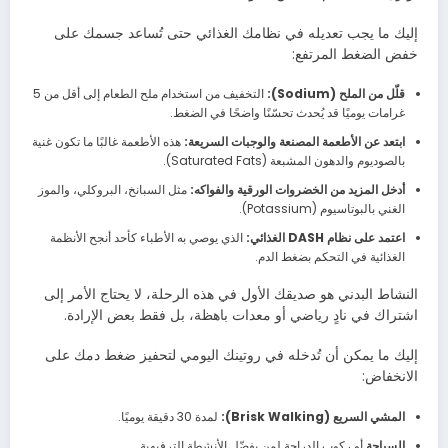
إليك ما يجب تعديله في نظامك الغذائي حتى تُساعد جسمك على
خفض الضغط المرتفع:
قلّل من الملح (Sodium):
التخفيف من استخدام ملح الطعام إلى أقل من 5
غرامات يوميًا قد يُحدث تحسّنًا واضحًا في الضغط.
ابتعد عن الأطعمة المصنعة والوجبات السريعة:
هذه الأطعمة غالبًا ما تكون غنية
بالصوديوم والدهون المشبعة (Saturated Fats).
أدخل المزيد من الخضروات الورقية والفواكه:
مثل السبانخ، البروكلي، والموز
الغني بالبوتاسيوم (Potassium).
اعتمد على نظام DASH الغذائي:
الذي يوصي به الأطباء كأحد أنجح الأنظمة
الغذائية في التحكم بضغط الدم.
النشاط البدني هو صديقك الأول في هذه الرحلة، لا يحتاج الأمر إلى
اشتراك في نادٍ رياضي أو معدات باهظة، بل فقط بعض الإرادة.
إليك ما يمكن أن تُدخله في روتينك اليومي لتحفيز ضغط دمك على
الانخفاض:
المشي السريع (Brisk Walking):
لمدة 30 دقيقة يوميًا.
السباحة
أو ركوب الدراجة لمن يفضّل الأنشطة الترفيهية.