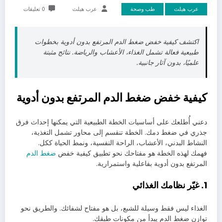
عرب هيلث
طب وصحة
عرب هيلث
0 تعليقات
اكتشف كيفية خفض ضغط الدم المرتفع بدون أدوية بخطوات
طبيعية فعالة تشمل الغذاء، الأعشاب والرياضة. نتائج مثبتة
علميًا، بدون آثار جانبية.
كيفية خفض ضغط الدم المرتفع بدون أدوية
دعني أُطلعك على أساسيات الخطة الطبيعية التي يمكنها إحداث فرق
جذري في ضغط دمك. الخطة تنقسم إلى محاور تشمل التغذية،
النشاط البدني، الأعشاب، الراحة النفسية، ونمط الحياة ككل.
فهمك لهذه الخطة هو مفتاحك نحو تطبيق كيفية خفض
ضغط الدم
المرتفع بدون أدوية بفاعلية واستمرارية.
1. غيّر نظامك الغذائي
الغذاء ليس فقط وسيلة للشبع، بل هو مفتاح لشفائك. والطريق نحو
توازن ضغط الدم يبدأ من مكونات طبقك.