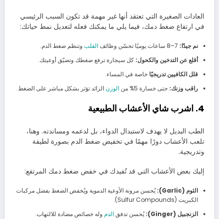
العادات الصغيرة التي تعتقد أنها غير مهمة قد تكون السبب الرئيسي
في ارتفاع ضغط دمك، فيما يلي ما يمكنك فعله لتعديل نمط حياتك:
نم جيدًا:
7–8 ساعات يوميًا تحسّن وظائف
القلب
وتنظم ضغط الدم.
أقلع عن التدخين والكحول:
كل سيجارة ترفع ضغطك وتضيّق أوعيتك.
قلل الكافيين تدريجيًا
خاصة في المساء.
راقب وزنك:
حتى خسارة 5% من
الوزن
الزائد تؤثر بشكل مباشر على الضغط.
4. اشرب شاي الأعشاب الطبيعية
الطب البديل لا يهدف لاستبدال الدواء، بل لدعمه ومساندته. وهنا،
تلعب الأعشاب دورًا مهمًا في تخفيض ضغط الدم بصورة لطيفة
وتدريجية.
إليك بعض الأعشاب التي قد تُفيدك في خفض ضغط دمك المرتفع:
الثوم (Garlic):
يُحسن مرونة الأوعية الدموية ويُخفض الضغط بفضل مركبات
الكبريت (Sulfur Compounds).
الزنجبيل (Ginger):
يُحسن تدفق
الدم
وله خصائص مضادة للالتهاب.