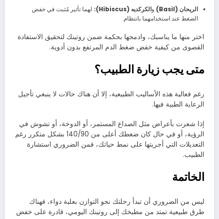
الريحان (Basil)
و
الكركديه (Hibiscus):
لهما تأثير مُثبت في خفض
الضغط عند استخدامهما بانتظام.
اختر منها ما يناسبك، وادمجها بحكمة ضمن روتينك لتحقيق الاستفادة
القصوى من كيفية خفض ضغط الدم المرتفع بدون أدوية.
متى يجب زيارة الطبيب؟
رغم فعالية هذه الأساليب الطبيعية، إلا أن هناك حالات لا ينبغي تأجيل
الرعاية الطبية فيها.
إذا شعرت بأعراض مثل الصداع المستمر، أو الدوخة، أو تشوش في
الرؤية، أو في حال كان ضغطك أعلى من 140/90 بشكل متكرر رغم
التعديلات التي أجريتها على نمط حياتك، فمن الضروري استشارة
الطبيب.
الخاتمة
ليس من الضروري أن تبدأ رحلتك نحو التوازن بعلبة دواء، فهناك
طرق طبيعية تمتد من مطبخك إلى روتينك اليومي، قادرة على خفض