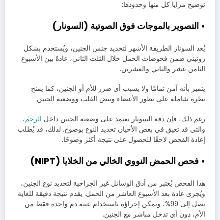
توضيح مزايا كل منها وحدودها:
• التصوير بالموجات فوق الصوتية (السونار)
يُعد السونار الطريقة الأشهر لتحديد جنس الجنين، ويُستخدم بشكل
روتيني ضمن فحوصات الحمل خلال الثلث الثاني، عادةً بين الأسبوع
الثامن عشر والثاني والعشرين.
يتميز بأنه آمن تمامًا ولا يسبب أي ضرر للأم أو الجنين، كما يمنح
نظرة شاملة على تطور الأعضاء ونبض القلب ووضعية الجنين.
رغم ذلك، فإن دقة السونار تعتمد على وضعية الجنين داخل
الرحم
،
والتي قد تعيق في بعض الأحيان تحديد النوع بوضوح. لذلك، قد يُطلب
إعادة الفحص لاحقًا للحصول على نتيجة أكثر وضوحًا.
• فحص الحمض النووي الخالي من الخلايا (NIPT)
هذا الفحص يُعتبر من أدق الوسائل غير الجراحية لتحديد نوع الجنين،
ويُجرى عادة بعد الأسبوع العاشر من الحمل. يقدم نتيجة دقيقة للغاية
تصل إلى 99%، ويمكن إجراؤه باستخدام عينة دم واحدة فقط من
الأم، دون أي تدخل مباشر مع الجنين.