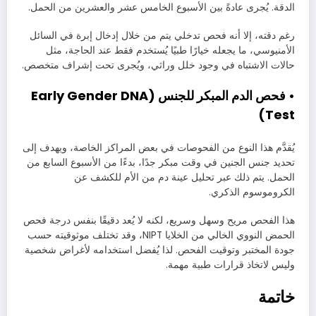
الدقة. يُجرى عادةً بين الأسبوع الخامس عشر والعشرين من الحمل.
رغم دقته، إلا أنه فحص تدخلي يتم من خلال إدخال إبرة في السائل
الأمنيوسي، ما يجعله خيارًا طبيًا يُستخدم فقط عند الحاجة، مثل
حالات الاشتباه في وجود خلل وراثي، ويُجرى تحت إشراف متخصص.
• فحص الدم المبكر للجنس (Early Gender DNA
Test)
يُقدَّم هذا النوع من الفحوصات في بعض المراكز الخاصة، ويهدف إلى
تحديد جنس الجنين في وقت مبكر جدًا، بدءًا من الأسبوع السابع من
الحمل. يتم ذلك عبر تحليل عينة دم من الأم للكشف عن
الكروموسوم الذكري.
هذا الفحص مريح وسهل وسريع، لكنه لا يُعد دقيقًا بنفس درجة فحص
الحمض النووي الخالي من الخلايا NIPT، وقد تختلف موثوقيته حسب
جودة المختبر وتوقيت الفحص. لذا يُفضل استخدامه لأغراض شخصية
وليس لاتخاذ قرارات طبية مهمة.
خاتمة