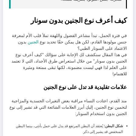
كيف أعرف نوع الجنين بدون سونار
في فترة الحمل، تبدأ مشاعر الفضول واللهفة تملأ قلب الأم لمعرفة
جنس مولودها القادم، لكن هل يمكن حقًا تحديد نوع
الجنين
بدون
الاعتماد على السونار الطبي؟
في هذا المقال سنكشف لكِ الإجابة على سؤالك “كيف أعرف نوع
الجنين بدون سونار” من خلال استعراض طرق الأجداد، التي لا تعتمد
على العلم لذا فهي ليست مضمونة، لكنها تبقى ممتعة ومثيرة
للاهتمام!
علامات تقليدية قد تدل على نوع الجنين
منذ القدم، اعتادت النساء مراقبة بعض التغيرات الجسدية والمزاجية
لتخمين نوع الجنين، إليكِ أبرز العلامات الشائعة التي قد تشير إلى نوع
الجنين بدون استخدام السونار:
شكل البطن:
يُعتقد أن البطن المرتفع قد يدل على حمل بأنثى، بينما البطن
المنخفض قد يشير إلى ذكر.