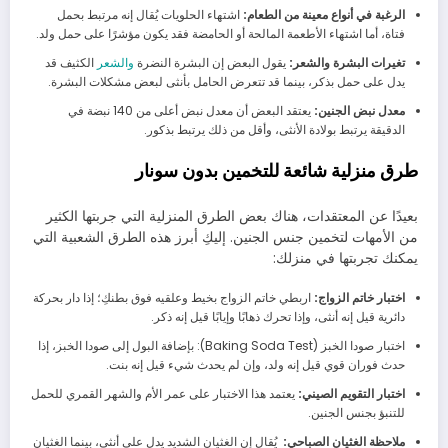
الرغبة في أنواع معينة من الطعام:
اشتهاء الحلويات يُقال إنه مرتبط بحمل
فتاة، أما اشتهاء الأطعمة المالحة أو الحامضة فقد يكون مؤشرًا على حمل ولد.
تغيرات البشرة والشعر:
يقول البعض إن البشرة النضرة
والشعر
الكثيف قد
يدل على حمل بذكر، بينما قد تتعرض الحامل بأنثى لبعض مشكلات البشرة.
معدل نبض الجنين:
يعتقد البعض أن معدل نبض أعلى من 140 نبضة في
الدقيقة يرتبط بولادة الأنثى، وأقل من ذلك يرتبط بذكور.
طرق منزلية شائعة للتخمين بدون سونار
بعيدًا عن المعتقدات، هناك بعض الطرق المنزلية التي جربتها الكثير
من الأمهات لتخمين جنس الجنين. إليكِ أبرز هذه الطرق الشعبية التي
يمكنك تجربتها في منزلك:
اختبار خاتم الزواج:
اربطي خاتم الزواج بخيط وعلقيه فوق بطنكِ؛ إذا دار بحركة
دائرية قيل إنه أنثى، وإذا تحرك ذهابًا وإيابًا قيل إنه ذكر.
اختبار صودا الخبز (Baking Soda Test): بإضافة البول إلى صودا الخبز، إذا
حدث فوران قوي قيل إنه ولد، وإن لم يحدث شيء قيل إنه بنت.
اختبار التقويم الصيني:
يعتمد هذا الاختبار على عمر الأم والشهر القمري للحمل
للتنبؤ بجنس الجنين.
ملاحظة الغثيان الصباحي:
يُقال إن الغثيان الشديد يدل على أنثى، بينما الغثيان