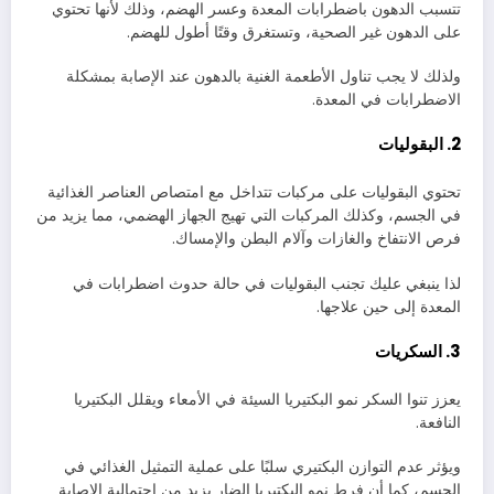
تتسبب الدهون باضطرابات المعدة وعسر الهضم، وذلك لأنها تحتوي
على الدهون غير الصحية، وتستغرق وقتًا أطول للهضم.
ولذلك لا يجب تناول الأطعمة الغنية بالدهون عند الإصابة بمشكلة
الاضطرابات في المعدة.
2. البقوليات
تحتوي البقوليات على مركبات تتداخل مع امتصاص العناصر الغذائية
في الجسم، وكذلك المركبات التي تهيج الجهاز الهضمي، مما يزيد من
فرص الانتفاخ والغازات وآلام البطن والإمساك.
لذا ينبغي عليك تجنب البقوليات في حالة حدوث اضطرابات في
المعدة إلى حين علاجها.
3. السكريات
يعزز تنوا السكر نمو البكتيريا السيئة في الأمعاء ويقلل البكتيريا
النافعة.
ويؤثر عدم التوازن البكتيري سلبًا على عملية التمثيل الغذائي في
الجسم، كما أن فرط نمو البكتيريا الضار يزيد من احتمالية الإصابة