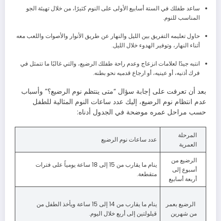
ساعد طفلك في الستة أسابيع الأولى على النوم كثيرًا، من خلال تهيئة الجو
المناسب للنوم.
حاول تعليمه التفريق بين الليل والنهار عن طريق الأنوار والأصوات واللعب معه
أثناء النهار، وتوفير الهدوء خلال الليل.
انتبه جيدًا لعلامات انزعاج وعدم راحة طفلك الرضيع، والتي غالبًا ما تتمثل في
فرك أذنيه، أو عينيه، أو ارجاع قدميه نحو بطنه.
بعد أن تعرفت على إجابة سؤال “متى ينتظم نوم الرضيع؟” وأسباب
عدم انتظام نوم الرضيع، إليك عدد ساعات النوم المثالية للطفل
حسب مراحل عمره موضحة في الجدول أدناه:
المرحلة
عدد ساعات نوم الرضيع
العمرية
الرضيع من
ينام ما يقارب من 15 إلى 18 ساعة يومياً على فترات
أسبوع إلى
متقطعة.
أربعة أسابيع
الرضيع بعمر
ينام ما يقارب من 14 إلى 15 ساعة ويأخذ الطفل من
من شهرين
قيلولتين إلى أربع خلال اليوم.