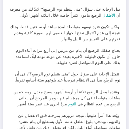
قبل الإجابة على سؤال “متى ينتظم نوم الرضيع؟” لابدّ لك من معرفة
أن
الأطفال
الرضع ينامون كثيراً خاصة خلال الثلاثة أشهر الأولى.
ولكن تكون فترة نومهم متواصلة لمدة ساعة أو ساعتين فقط، وذلك
نتيجة إلى عدم اكتمال نضج الجهاز العصبي لهم بصورة كافية وعدم
قدرتهم على التمييز بين الليل والنهار.
يحتاج طفلك الرضيع أن ينام من مرتين إلى أربع مرات أثناء اليوم،
حاول أن تكون قيلولته الأخيرة بعيدة عن موعد نومه ليلًا، لتساعده
بذلك على النوم المتواصل لفترة طويلة.
تتمثل الإجابة على سؤال حول “متى ينتظم نوم الرضيع؟”، في أن
نوم الرضّع يبدأ في الانتظام تدريجياً عند بلوغهم ستة أسابيع تقريباً.
وعندما يصل الرضيع ثلاثة أو أربعة أشهر، يصبح معدل نومه خمس
ساعات متواصلة في كل مرة ينام فيها، ومن المرجح أن يعاني
الرضع من عدم انتظام في
النوم
مرةً آخرى عند عمر ستة أشهر.
ويُعد هذا أمراً طبيعياً، نتيجة مرورهم بمرحلة قلق الانفصال عن
والديهم، وبمجرد بلوغ الطفل عامه الأول يستطيع أن ينام عشرة
ساعات متواصلة أثناء الليل، لكن قد يختلف ذلك من طفل لآخر.