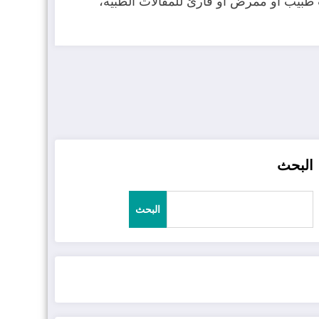
مصطلحات الجهاز القلبي الوعائي (Cardiovascular system)، سواء كنت طبيب أو ممرض أو قارئ للمقالات الطبية،
البحث
البحث