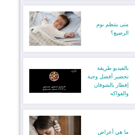
متى ينتظم نوم
الرضيع؟
بالفيديو طريقة
تحضير أفضل وجبة
إفطار بالشوفان
والفواكه
ما هي أعراض