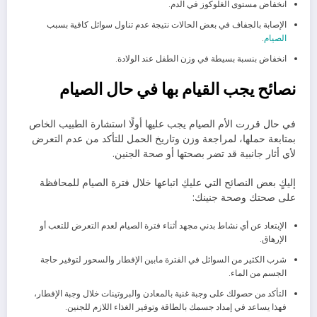
انخفاض مستوى الغلوكوز في الدم.
الإصابة بالجفاف في بعض الحالات نتيجة عدم تناول سوائل كافية بسبب
الصيام
.
انخفاض بنسبة بسيطة في وزن الطفل عند الولادة.
نصائح يجب القيام بها في حال الصيام
في حال قررت الأم الصيام يجب عليها أولًا استشارة الطبيب الخاص
بمتابعة حملها، لمراجعة وزن وتاريخ الحمل للتأكد من عدم التعرض
لأي أثار جانبية قد تضر بصحتها أو صحة الجنين.
إليكٍ بعض النصائح التي عليكِ اتباعها خلال فترة الصيام للمحافظة
على صحتك وصحة جنينك:
الإبتعاد عن أي نشاط بدني مجهد أثناء فترة الصيام لعدم التعرض للتعب أو
الإرهاق.
شرب الكثير من السوائل في الفترة مابين الإفطار والسحور لتوفير حاجة
الجسم من الماء.
التأكد من حصولك على وجبة غنية بالمعادن والبروتينات خلال وجبة الإفطار،
فهذا يساعد في إمداد جسمك بالطاقة وتوفير الغذاء اللازم للجنين.