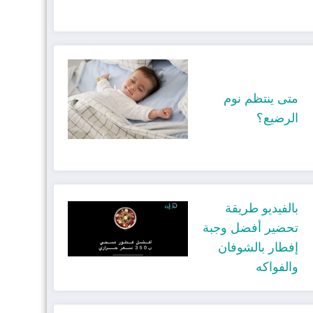
متى ينتظم نوم
الرضيع؟
بالفيديو طريقة
تحضير أفضل وجبة
إفطار بالشوفان
والفواكه